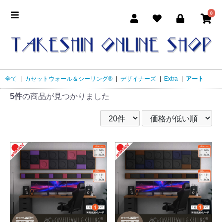
0
全て
|
カセットウォール＆シーリング®
|
デザイナーズ
|
Extra
|
アート
5件
の商品が見つかりました