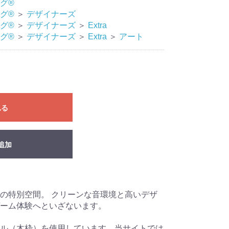
グ®
グ®
＞
デザイナーズ
グ®
＞
デザイナーズ
＞
Extra
グ®
＞
デザイナーズ
＞
Extra
＞
アート
れる
追加
の特別空間。 クリーンな音環境と高いデザ
ーム体験へといざないます。
ル（木枠）を使用しています。当サイトでは