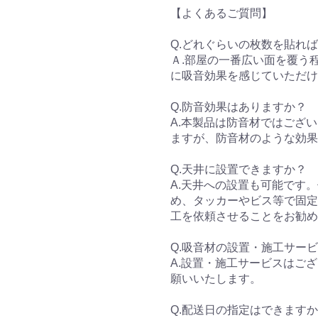
【よくあるご質問】
Q.どれぐらいの枚数を貼れ
Ａ.部屋の一番広い面を覆う
に吸音効果を感じていただけ
Q.防音効果はありますか？
A.本製品は防音材ではござ
ますが、防音材のような効果
Q.天井に設置できますか？
A.天井への設置も可能です
め、タッカーやビス等で固定
工を依頼させることをお勧め
Q.吸音材の設置・施工サー
A.設置・施工サービスはご
願いいたします。
Q.配送日の指定はできます