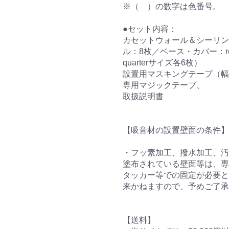
※（ ）の数字は色番号。
●セット内容：
カセットウォール＆シーリン
ル：8枚／ベース・カバー：reg
quarterサイズ各6枚）
設置用マスキングテープ（幅2
専用マジックテープ、
取扱説明書
【吸音材の設置壁面の条件】
・フッ素加工、撥水加工、汚
塗布されている壁面等は、専
タッカー等での固定が必要と
来かねますので、予めご了承
【送料】